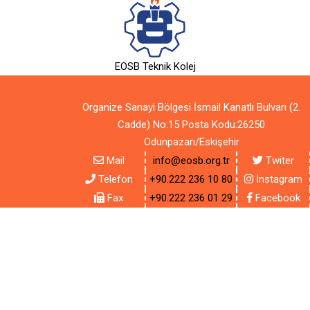
EOSB Teknik Kolej
Organize Sanayi Bölgesi İsmail Kanatlı Bulvarı (2.
Cadde) No:15 Posta Kodu:26250
Odunpazarı/Eskişehir
Mail
info@eosb.org.tr
Twiter
Telefon
+90.222 236 10 80
İnstagram
Fax
+90.222 236 01 29
Facebook