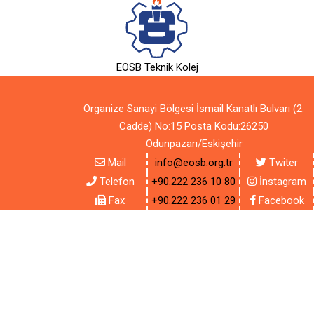
EOSB Teknik Kolej
Organize Sanayi Bölgesi İsmail Kanatlı Bulvarı (2.
Cadde) No:15 Posta Kodu:26250
Odunpazarı/Eskişehir
Mail
info@eosb.org.tr
Twiter
Telefon
+90.222 236 10 80
İnstagram
Fax
+90.222 236 01 29
Facebook